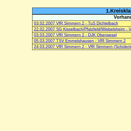
1.Kreiskl
Vorhand
03.02.2007 VfR Simmern 2 - TuS Dichtelbach
22.02.2007 SG Kisselbach/Pfalzfeld/Wiebelsheim - 
03.03.2007 VfR Simmern 2 - DJK Oberwesel
05.03.2007 TSV Emmelshausen - VfR Simmern 2
24.03.2007 VfR Simmern 2 - VfR Simmern (Schüleri