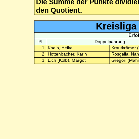
Die Summe der Punkte dividiert
den Quotient.
Kreislig
Erfo
Pl
Doppelpaarung
1
Kneip, Heike
Krautkrämer (
2
Hottenbacher, Karin
Rosgalla, Nan
3
Eich (Kolb), Margot
Gregori (Mähr