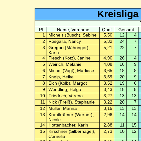
Kreislig
Pl
Name, Vorname
Quot
Gesamt
1
Michels (Busch), Sabine
5,50
12
4
2
Rosgalla, Nancy
5,32
24
7
3
Gregori (Mähringer),
5,21
22
7
Karin
4
Flesch (Kötz), Janine
4,90
26
4
5
Weirich, Melanie
4,08
16
9
6
Michel (Vogt), Marliese
3,65
18
8
7
Kneip, Heike
3,59
20
9
8
Eich (Kolb), Margot
3,52
19
6
9
Wendling, Helga
3,43
18
5
10
Friedrich, Verena
3,27
13
13
11
Nick (Freiß), Stephanie
3,22
20
7
12
Müller, Marina
3,15
13
13
13
Krautkrämer (Werner),
2,96
14
14
Nicole
14
Hottenbacher, Karin
2,88
11
15
15
Kirschner (Silbernagel),
2,73
10
12
Cornelia