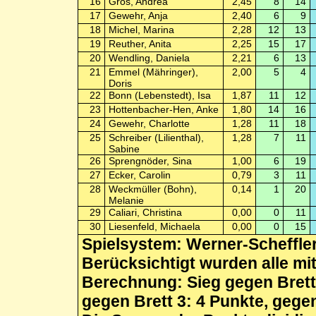
16
Gros, Andrea
2,45
8
14
17
Gewehr, Anja
2,40
6
9
18
Michel, Marina
2,28
12
13
19
Reuther, Anita
2,25
15
17
20
Wendling, Daniela
2,21
6
13
21
Emmel (Mähringer),
2,00
5
4
Doris
22
Bonn (Lebenstedt), Isa
1,87
11
12
23
Hottenbacher-Hen, Anke
1,80
14
16
24
Gewehr, Charlotte
1,28
11
18
25
Schreiber (Lilienthal),
1,28
7
11
Sabine
26
Sprengnöder, Sina
1,00
6
19
27
Ecker, Carolin
0,79
3
11
28
Weckmüller (Bohn),
0,14
1
20
Melanie
29
Caliari, Christina
0,00
0
11
30
Liesenfeld, Michaela
0,00
0
15
Spielsystem: Werner-Scheffle
Berücksichtigt wurden alle mi
Berechnung: Sieg gegen Brett 
gegen Brett 3: 4 Punkte, gegen