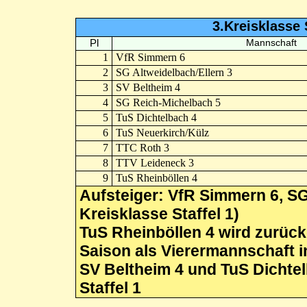
3.Kreisklasse 
Pl
Mannschaft
1
VfR Simmern 6
2
SG Altweidelbach/Ellern 3
3
SV Beltheim 4
4
SG Reich-Michelbach 5
5
TuS Dichtelbach 4
6
TuS Neuerkirch/Külz
7
TTC Roth 3
8
TTV Leideneck 3
9
TuS Rheinböllen 4
Aufsteiger: VfR Simmern 6, SG 
Kreisklasse Staffel 1)
TuS Rheinböllen 4 wird zurück
Saison als Vierermannschaft i
SV Beltheim 4 und TuS Dichtel
Staffel 1