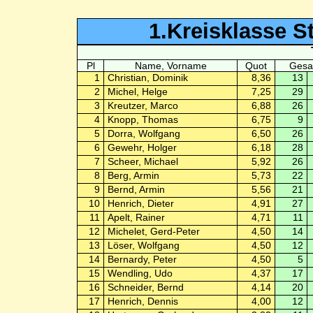
1.Kreisklasse St
Pl
Name, Vorname
Quot
Gesa
1
Christian, Dominik
8,36
13
2
Michel, Helge
7,25
29
3
Kreutzer, Marco
6,88
26
4
Knopp, Thomas
6,75
9
5
Dorra, Wolfgang
6,50
26
6
Gewehr, Holger
6,18
28
7
Scheer, Michael
5,92
26
8
Berg, Armin
5,73
22
9
Bernd, Armin
5,56
21
10
Henrich, Dieter
4,91
27
11
Apelt, Rainer
4,71
11
12
Michelet, Gerd-Peter
4,50
14
13
Löser, Wolfgang
4,50
12
14
Bernardy, Peter
4,50
5
15
Wendling, Udo
4,37
17
16
Schneider, Bernd
4,14
20
17
Henrich, Dennis
4,00
12