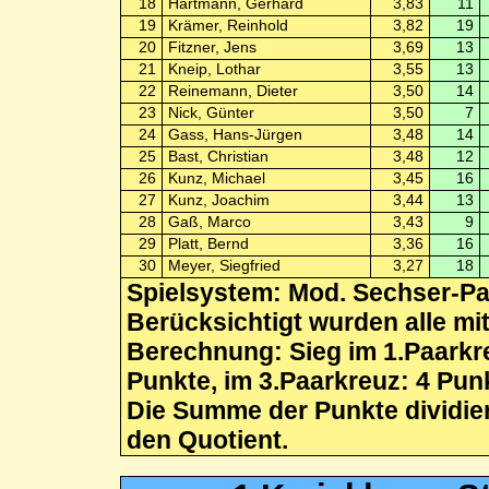
18
Hartmann, Gerhard
3,83
11
19
Krämer, Reinhold
3,82
19
20
Fitzner, Jens
3,69
13
21
Kneip, Lothar
3,55
13
22
Reinemann, Dieter
3,50
14
23
Nick, Günter
3,50
7
24
Gass, Hans-Jürgen
3,48
14
25
Bast, Christian
3,48
12
26
Kunz, Michael
3,45
16
27
Kunz, Joachim
3,44
13
28
Gaß, Marco
3,43
9
29
Platt, Bernd
3,36
16
30
Meyer, Siegfried
3,27
18
Spielsystem: Mod. Sechser-P
Berücksichtigt wurden alle mi
Berechnung: Sieg im 1.Paarkre
Punkte, im 3.Paarkreuz: 4 Pun
Die Summe der Punkte dividiert
den Quotient.