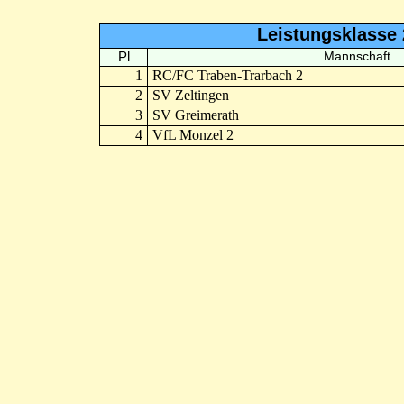
Leistungsklasse 
Pl
Mannschaft
1
RC/FC Traben-Trarbach 2
2
SV Zeltingen
3
SV Greimerath
4
VfL Monzel 2