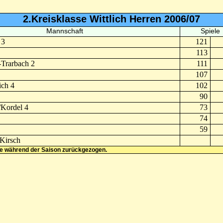
2.Kreisklasse Wittlich Herren 2006/07
Mannschaft
Spiele
 3
121
113
Trarbach 2
111
107
ich 4
102
90
/Kordel 4
73
74
59
Kirsch
e während der Saison zurückgezogen.