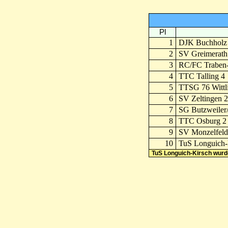
Pl
1
DJK Buchholz
2
SV Greimerath
3
RC/FC Traben-
4
TTC Talling 4
5
TTSG 76 Wittl
6
SV Zeltingen 2
7
SG Butzweiler
8
TTC Osburg 2
9
SV Monzelfeld
10
TuS Longuich-
TuS Longuich-Kirsch wurd