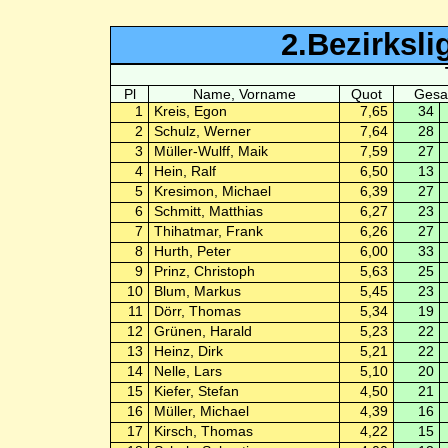
2.Bezirksli
Pl
Name, Vorname
Quot
Gesa
1
Kreis, Egon
7,65
34
2
Schulz, Werner
7,64
28
3
Müller-Wulff, Maik
7,59
27
4
Hein, Ralf
6,50
13
5
Kresimon, Michael
6,39
27
6
Schmitt, Matthias
6,27
23
7
Thihatmar, Frank
6,26
27
8
Hurth, Peter
6,00
33
9
Prinz, Christoph
5,63
25
10
Blum, Markus
5,45
23
11
Dörr, Thomas
5,34
19
12
Grünen, Harald
5,23
22
13
Heinz, Dirk
5,21
22
14
Nelle, Lars
5,10
20
15
Kiefer, Stefan
4,50
21
16
Müller, Michael
4,39
16
17
Kirsch, Thomas
4,22
15