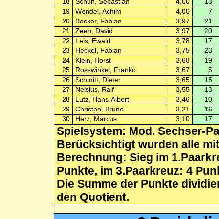
18
Schuh, Sebastian
4,00
13
19
Wendel, Achim
4,00
7
20
Becker, Fabian
3,97
21
21
Zeeh, David
3,97
20
22
Leis, Ewald
3,78
17
23
Heckel, Fabian
3,75
23
24
Klein, Horst
3,68
19
25
Rosswinkel, Franko
3,67
5
26
Schmitt, Dieter
3,65
15
27
Neisius, Ralf
3,55
13
28
Lutz, Hans-Albert
3,46
10
29
Christen, Bruno
3,21
16
30
Herz, Marcus
3,10
17
Spielsystem: Mod. Sechser-P
Berücksichtigt wurden alle mi
Berechnung: Sieg im 1.Paarkre
Punkte, im 3.Paarkreuz: 4 Pun
Die Summe der Punkte dividiert
den Quotient.