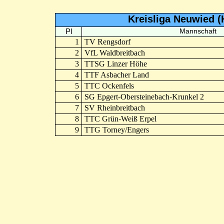
Kreisliga Neuwied (
Pl
Mannschaft
1
TV Rengsdorf
2
VfL Waldbreitbach
3
TTSG Linzer Höhe
4
TTF Asbacher Land
5
TTC Ockenfels
6
SG Epgert-Obersteinebach-Krunkel 2
7
SV Rheinbreitbach
8
TTC Grün-Weiß Erpel
9
TTG Torney/Engers