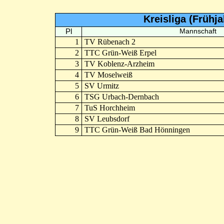
Kreisliga (Frühj
Pl
Mannschaft
1
TV Rübenach 2
2
TTC Grün-Weiß Erpel
3
TV Koblenz-Arzheim
4
TV Moselweiß
5
SV Urmitz
6
TSG Urbach-Dernbach
7
TuS Horchheim
8
SV Leubsdorf
9
TTC Grün-Weiß Bad Hönningen