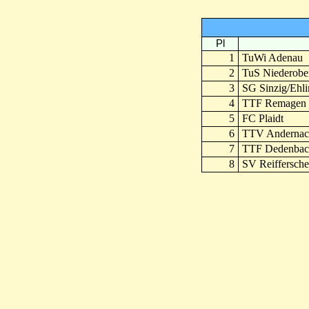
Pl
1
TuWi Adenau
2
TuS Niederobe
3
SG Sinzig/Ehl
4
TTF Remagen
5
FC Plaidt
6
TTV Andernac
7
TTF Dedenbac
8
SV Reiffersche