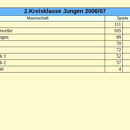
2.Kreisklasse Jungen 2006/07
Mannschaft
Spiele
111
rweiler
105
ingen
89
70
72
h 3
52
h 2
57
id
4