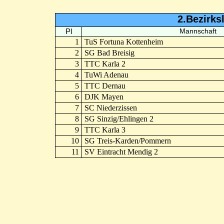
2.Bezirks
Pl
Mannschaft
1
TuS Fortuna Kottenheim
2
SG Bad Breisig
3
TTC Karla 2
4
TuWi Adenau
5
TTC Dernau
6
DJK Mayen
7
SC Niederzissen
8
SG Sinzig/Ehlingen 2
9
TTC Karla 3
10
SG Treis-Karden/Pommern
11
SV Eintracht Mendig 2