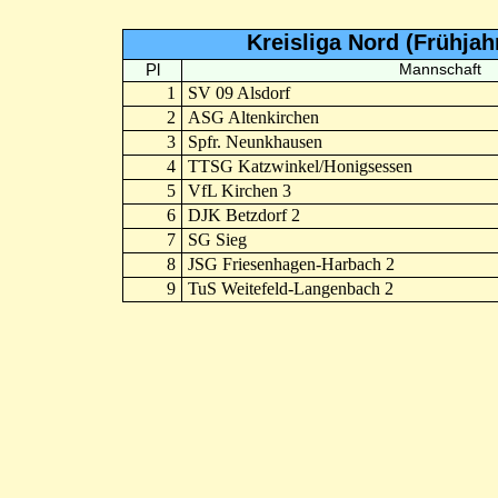
Kreisliga Nord (Frühja
Pl
Mannschaft
1
SV 09 Alsdorf
2
ASG Altenkirchen
3
Spfr. Neunkhausen
4
TTSG Katzwinkel/Honigsessen
5
VfL Kirchen 3
6
DJK Betzdorf 2
7
SG Sieg
8
JSG Friesenhagen-Harbach 2
9
TuS Weitefeld-Langenbach 2