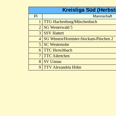
Kreisliga Süd (Herbs
Pl
Mannschaft
1
TTG Hachenburg/Müschenbach
2
SG Westerwald 5
3
SSV Hattert
4
SG Winnen/Hornister-Stockum-Püschen 2
5
SC Westernohe
6
TTC Herschbach
7
TTC Ailertchen
8
SV Unnau
9
TTV Alexandria Höhn