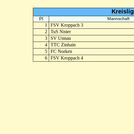
Kreisli
Pl
Mannschaft
1
FSV Kroppach 3
2
TuS Nister
3
SV Unnau
4
TTC Zinhain
5
FC Norken
6
FSV Kroppach 4