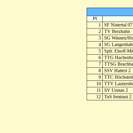
Pl
1
SF Nistertal 07
2
TV Berzhahn
3
SG Winnen/Hor
4
SG Langenhah
5
Spfr. Elsoff-Mi
6
TTG Hachenbu
7
TTSG Brachba
8
SSV Hattert 2
9
TTC Höchsten
10
TTV Lautzenb
11
SV Unnau 2
12
TuS Irmtraut 2