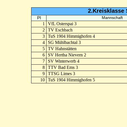
2.Kreisklasse 
Pl
Mannschaft
1
VfL Osterspai 3
2
TV Eschbach
3
TuS 1904 Himmighofen 4
4
SG Mühlbachtal 3
5
TV Hahnstätten
6
SV Hertha Nievern 2
7
SV Winterwerb 4
8
TTV Bad Ems 3
9
TTSG Limes 3
10
TuS 1904 Himmighofen 5