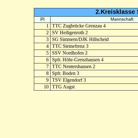
2.Kreisklasse 
Pl
Mannschaft
1
TTC Zugbrücke Grenzau 4
2
SV Heiligenroth 2
3
SG Simmern/DJK Hillscheid
4
TTC Steinefrenz 3
5
SSV Nordhofen 2
6
Spfr. Höhr-Grenzhausen 4
7
TTC Nentershausen 2
8
Spfr. Boden 3
9
TSV Elgendorf 3
10
TTG Augst