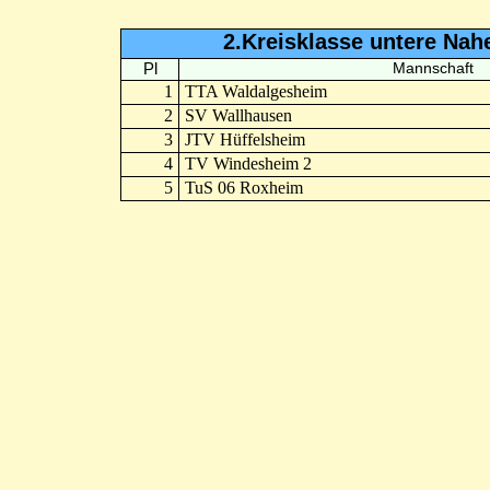
2.Kreisklasse untere Nah
Pl
Mannschaft
1
TTA Waldalgesheim
2
SV Wallhausen
3
JTV Hüffelsheim
4
TV Windesheim 2
5
TuS 06 Roxheim