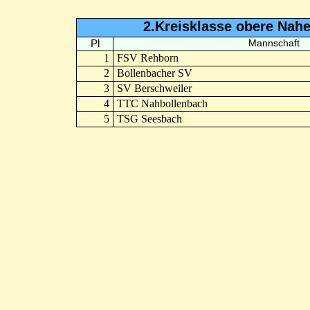
2.Kreisklasse obere Nahe
Pl
Mannschaft
1
FSV Rehborn
2
Bollenbacher SV
3
SV Berschweiler
4
TTC Nahbollenbach
5
TSG Seesbach