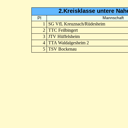
2.Kreisklasse untere Nah
Pl
Mannschaft
1
SG VfL Kreuznach/Rüdesheim
2
TTC Feilbingert
3
JTV Hüffelsheim
4
TTA Waldalgesheim 2
5
TSV Bockenau