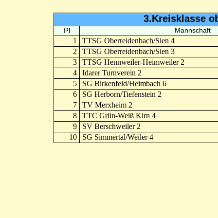
3.Kreisklasse o
Pl
Mannschaft
1
TTSG Oberreidenbach/Sien 4
2
TTSG Oberreidenbach/Sien 3
3
TTSG Hennweiler-Heimweiler 2
4
Idarer Turnverein 2
5
SG Birkenfeld/Heimbach 6
6
SG Herborn/Tiefenstein 2
7
TV Merxheim 2
8
TTC Grün-Weiß Kirn 4
9
SV Berschweiler 2
10
SG Simmertal/Weiler 4