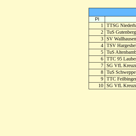
Pl
1
TTSG Niederh
2
TuS Gutenberg
3
SV Wallhausen
4
TSV Hargeshe
5
TuS Altenbamb
6
TTC 95 Laube
7
SG VfL Kreuz
8
TuS Schweppe
9
TTC Feilbinger
10
SG VfL Kreuz