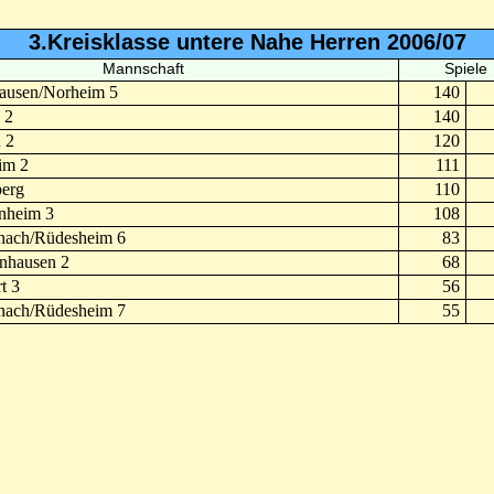
3.Kreisklasse untere Nahe Herren 2006/07
Mannschaft
Spiele
ausen/Norheim 5
140
 2
140
 2
120
im 2
111
erg
110
nheim 3
108
nach/Rüdesheim 6
83
nhausen 2
68
t 3
56
nach/Rüdesheim 7
55