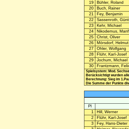
19
Bühler, Roland
20
Buch, Rainer
21
Fey, Benjamin
22
Sassenroth, Günt
23
Kehr, Michael
24
Nikodemus, Manf
25
Christ, Oliver
26
Mörsdorf, Helmut
27
Ohler, Wolfgang
28
Flühr, Karl-Josef
29
Jochum, Michael
30
Frantzmann, Feli
Spielsystem: Mod. Sechse
Berücksichtigt wurden all
Berechnung: Sieg im 1.Paa
Die Summe der Punkte divid
Pl
1
Hill, Werner
2
Flühr, Karl-Josef
3
Fey, Hans-Dieter