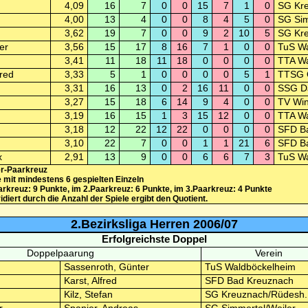
4,09
16
7
0
0
15
7
1
0
SG Kre
4,00
13
4
0
0
8
4
5
0
SG Sim
3,62
19
7
0
0
9
2
10
5
SG Kre
er
3,56
15
17
8
16
7
1
0
0
TuS Wa
3,41
11
18
11
18
0
0
0
0
TTA Wa
red
3,33
5
1
0
0
0
0
5
1
TTSG O
3,31
16
13
0
2
16
11
0
0
SSG Da
3,27
15
18
6
14
9
4
0
0
TV Wi
3,19
16
15
1
3
15
12
0
0
TTA Wa
3,18
12
22
12
22
0
0
0
0
SFD B
3,10
22
7
0
0
1
1
21
6
SFD B
x
2,91
13
9
0
0
6
6
7
3
TuS Wa
r-Paarkreuz
e mit mindestens 6 gespielten Einzeln
rkreuz: 9 Punkte, im 2.Paarkreuz: 6 Punkte, im 3.Paarkreuz: 4 Punkte
iert durch die Anzahl der Spiele ergibt den Quotient.
2.Bezirksliga Herren 2006/07
Erfolgreichste Doppel
Doppelpaarung
Verein
Sassenroth, Günter
TuS Waldböckelheim
Karst, Alfred
SFD Bad Kreuznach
Kilz, Stefan
SG Kreuznach/Rüdesh.