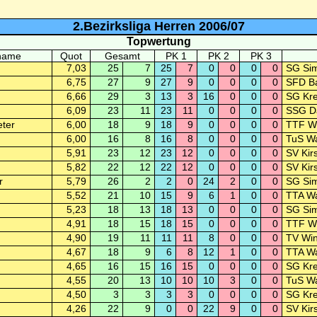
2.Bezirksliga Herren 2006/07
Topwertung
name
Quot
Gesamt
PK 1
PK 2
PK 3
7,03
25
7
25
7
0
0
0
0
SG Sim
6,75
27
9
27
9
0
0
0
0
SFD B
6,66
29
3
13
3
16
0
0
0
SG Kre
6,09
23
11
23
11
0
0
0
0
SSG Da
eter
6,00
18
9
18
9
0
0
0
0
TTF W
6,00
16
8
16
8
0
0
0
0
TuS Wa
5,91
23
12
23
12
0
0
0
0
SV Kir
5,82
22
12
22
12
0
0
0
0
SV Kir
r
5,79
26
2
2
0
24
2
0
0
SG Sim
5,52
21
10
15
9
6
1
0
0
TTA Wa
5,23
18
13
18
13
0
0
0
0
SG Sim
4,91
18
15
18
15
0
0
0
0
TTF W
4,90
19
11
11
11
8
0
0
0
TV Wi
4,67
18
9
6
8
12
1
0
0
TTA Wa
4,65
16
15
16
15
0
0
0
0
SG Kre
4,55
20
13
10
10
10
3
0
0
TuS Wa
4,50
3
3
3
3
0
0
0
0
SG Kre
4,26
22
9
0
0
22
9
0
0
SV Kir