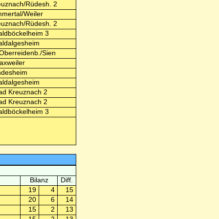
uznach/Rüdesh. 2
mertal/Weiler
uznach/Rüdesh. 2
ldböckelheim 3
ldalgesheim
berreidenb./Sien
xweiler
ndesheim
ldalgesheim
ad Kreuznach 2
ad Kreuznach 2
ldböckelheim 3
Bilanz
Diff.
19
4
15
20
6
14
15
2
13