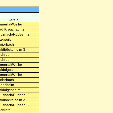
Verein
mertal/Weiler
ad Kreuznach 2
uznach/Rüdesh. 2
xweiler
eierbach
ldböckelheim 3
schroth
schroth
mertal/Weiler
ldalgesheim
mertal/Weiler
eierbach
ndesheim
ldalgesheim
uznach/Rüdesh. 2
ldböckelheim 3
uznach/Rüdesh. 2
schroth