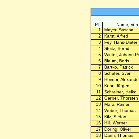
Pl
Name, Vor
1
Mayer, Sascha
2
Karst, Alfred
3
Fey, Hans-Dieter
4
Steitz, Bernd
5
Winter, Johann P
6
Blaum, Boris
7
Bartko, Patrick
8
Schäfer, Sven
9
Heimer, Alexande
10
Kehr, Jürgen
11
Schreiner, Heiko
12
Gerber, Thorsten
13
Marx, Rainer
14
Weber, Thomas
15
Kilz, Stefan
16
Hill, Werner
17
Döring, Oliver
18
Dann, Thomas