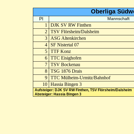
Oberliga Südw
Pl
Mannschaft
1
DJK SV RW Finthen
2
TSV Flörsheim/Dalsheim
3
ASG Altenkirchen
4
SF Nistertal 07
5
TTF Konz
6
TTC Eisighofen
7
TSV Bockenau
8
TSG 1876 Drais
9
TTC Mülheim-Urmitz/Bahnhof
10
Hassia Bingen 3
Aufsteiger: DJK SV RW Finthen, TSV Flörsheim/Dalsheim
Absteiger: Hassia Bingen 3