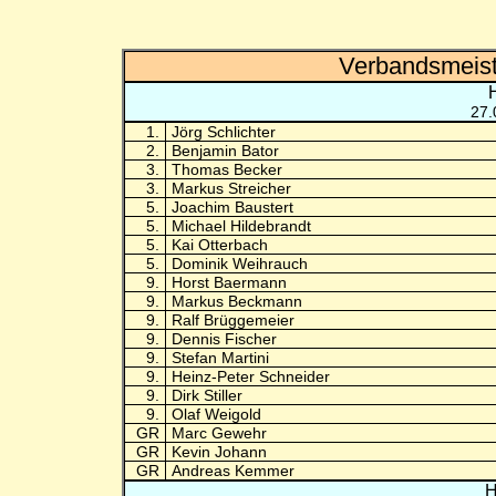
Verbandsmeist
27.
1.
Jörg Schlichter
2.
Benjamin Bator
3.
Thomas Becker
3.
Markus Streicher
5.
Joachim Baustert
5.
Michael Hildebrandt
5.
Kai Otterbach
5.
Dominik Weihrauch
9.
Horst Baermann
9.
Markus Beckmann
9.
Ralf Brüggemeier
9.
Dennis Fischer
9.
Stefan Martini
9.
Heinz-Peter Schneider
9.
Dirk Stiller
9.
Olaf Weigold
GR
Marc Gewehr
GR
Kevin Johann
GR
Andreas Kemmer
H