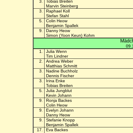
3.
Tobias Breiten
Marvin Steinberg
3.
Raphael Koll
Stefan Stahl
5.
Colin Heow
Benjamin Spallek
9.
Danny Heow
Simon (Yoon Keun) Kohm
Mädch
09.
1.
Julia Wenn
Tim Lindner
2.
Andrea Weber
Matthias Schmitt
3.
Nadine Buchholz
Dennis Fischer
3.
Irina Enke
Tobias Breiten
5.
Julia Jungblut
Kevin Johann
9.
Ronja Backes
Colin Heow
9.
Evelyn Johann
Danny Heow
9.
Stefanie Knopp
Benjamin Spallek
17.
Eva Backes