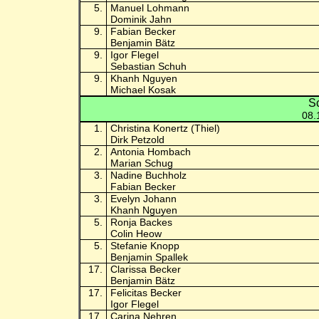
5.
Manuel Lohmann
Dominik Jahn
9.
Fabian Becker
Benjamin Bätz
9.
Igor Flegel
Sebastian Schuh
9.
Khanh Nguyen
Michael Kosak
Sc
08.
1.
Christina Konertz (Thiel)
Dirk Petzold
2.
Antonia Hombach
Marian Schug
3.
Nadine Buchholz
Fabian Becker
3.
Evelyn Johann
Khanh Nguyen
5.
Ronja Backes
Colin Heow
5.
Stefanie Knopp
Benjamin Spallek
17.
Clarissa Becker
Benjamin Bätz
17.
Felicitas Becker
Igor Flegel
17.
Carina Nehren