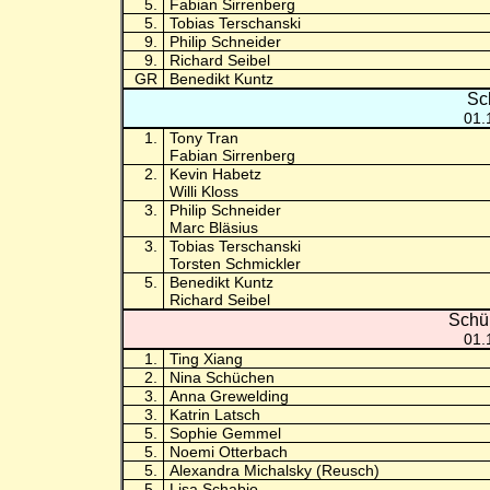
5.
Fabian Sirrenberg
5.
Tobias Terschanski
9.
Philip Schneider
9.
Richard Seibel
GR
Benedikt Kuntz
Sc
01.
1.
Tony Tran
Fabian Sirrenberg
2.
Kevin Habetz
Willi Kloss
3.
Philip Schneider
Marc Bläsius
3.
Tobias Terschanski
Torsten Schmickler
5.
Benedikt Kuntz
Richard Seibel
Schü
01.
1.
Ting Xiang
2.
Nina Schüchen
3.
Anna Grewelding
3.
Katrin Latsch
5.
Sophie Gemmel
5.
Noemi Otterbach
5.
Alexandra Michalsky (Reusch)
5.
Lisa Schabio