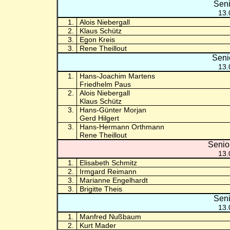
Seni
13.
1.
Alois Niebergall
2.
Klaus Schütz
3.
Egon Kreis
3.
Rene Theillout
Seni
13.
1.
Hans-Joachim Martens
Friedhelm Paus
2.
Alois Niebergall
Klaus Schütz
3.
Hans-Günter Morjan
Gerd Hilgert
3.
Hans-Hermann Orthmann
Rene Theillout
Senio
13.
1.
Elisabeth Schmitz
2.
Irmgard Reimann
3.
Marianne Engelhardt
3.
Brigitte Theis
Seni
13.
1.
Manfred Nußbaum
2.
Kurt Mader