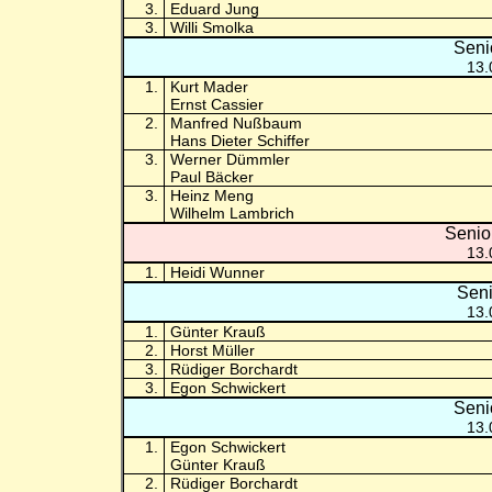
3.
Eduard Jung
3.
Willi Smolka
Seni
13.
1.
Kurt Mader
Ernst Cassier
2.
Manfred Nußbaum
Hans Dieter Schiffer
3.
Werner Dümmler
Paul Bäcker
3.
Heinz Meng
Wilhelm Lambrich
Senio
13.
1.
Heidi Wunner
Seni
13.
1.
Günter Krauß
2.
Horst Müller
3.
Rüdiger Borchardt
3.
Egon Schwickert
Seni
13.
1.
Egon Schwickert
Günter Krauß
2.
Rüdiger Borchardt