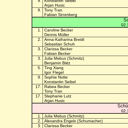
9.
Konstantin Seibel
Arjan Husic
9.
Tony Tran
Fabian Sirrenberg
Sc
02.
1.
Caroline Becker
Dennis Müller
2.
Anna-Katharina Breidt
Sebastian Schuh
3.
Clarissa Becker
Fabian Becker
3.
Julia Mebus (Schmitz)
Benjamin Bätz
5.
Ting Xiang
Igor Flegel
9.
Sophie Notte
Konstantin Seibel
17.
Rabea Becker
Tony Tran
17.
Stephanie Lutz
Arjan Husic
Schü
02.
1.
Julia Mebus (Schmitz)
2.
Alexandra Engels (Schumacher)
3.
Clarissa Becker