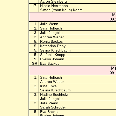
Aaron Steinberg
17.
Nicole Herrmann
Simon (Yoon Keun) Kohm
M
09.
1.
Julia Wenn
2.
Sina Holbach
3.
Julia Jungblut
3.
Andrea Weber
5.
Ronja Backes
5.
Katharina Dany
5.
Selina Kirschbaum
5.
Stefanie Knopp
9.
Evelyn Johann
GR
Eva Backes
Mä
09.
1.
Sina Holbach
Andrea Weber
2.
Irina Enke
Selina Kirschbaum
3.
Nadine Buchholz
Julia Jungblut
3.
Julia Wenn
Sarah Schröder
5.
Eva Backes
Evelyn Johann