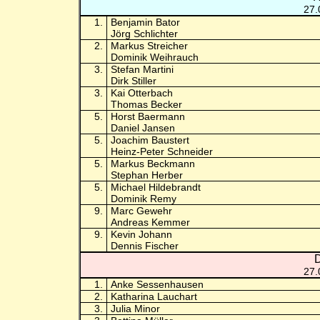
27.
1.
Benjamin Bator
Jörg Schlichter
2.
Markus Streicher
Dominik Weihrauch
3.
Stefan Martini
Dirk Stiller
3.
Kai Otterbach
Thomas Becker
5.
Horst Baermann
Daniel Jansen
5.
Joachim Baustert
Heinz-Peter Schneider
5.
Markus Beckmann
Stephan Herber
5.
Michael Hildebrandt
Dominik Remy
9.
Marc Gewehr
Andreas Kemmer
9.
Kevin Johann
Dennis Fischer
D
27.
1.
Anke Sessenhausen
2.
Katharina Lauchart
3.
Julia Minor