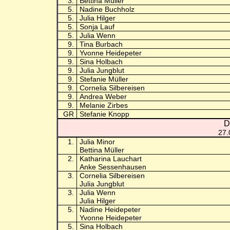
3.
Bettina Müller
5.
Nadine Buchholz
5.
Julia Hilger
5.
Sonja Lauf
5.
Julia Wenn
9.
Tina Burbach
9.
Yvonne Heidepeter
9.
Sina Holbach
9.
Julia Jungblut
9.
Stefanie Müller
9.
Cornelia Silbereisen
9.
Andrea Weber
9.
Melanie Zirbes
GR
Stefanie Knopp
D
27.
1.
Julia Minor
Bettina Müller
2.
Katharina Lauchart
Anke Sessenhausen
3.
Cornelia Silbereisen
Julia Jungblut
3.
Julia Wenn
Julia Hilger
5.
Nadine Heidepeter
Yvonne Heidepeter
5.
Sina Holbach