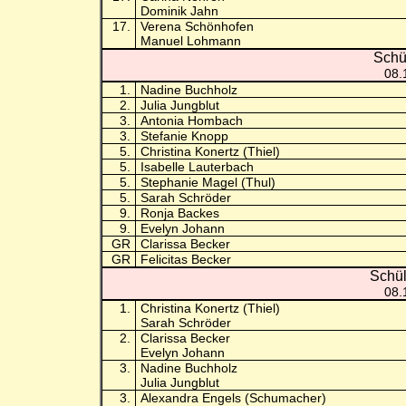
Dominik Jahn
17.
Verena Schönhofen
Manuel Lohmann
Schü
08.
1.
Nadine Buchholz
2.
Julia Jungblut
3.
Antonia Hombach
3.
Stefanie Knopp
5.
Christina Konertz (Thiel)
5.
Isabelle Lauterbach
5.
Stephanie Magel (Thul)
5.
Sarah Schröder
9.
Ronja Backes
9.
Evelyn Johann
GR
Clarissa Becker
GR
Felicitas Becker
Schül
08.
1.
Christina Konertz (Thiel)
Sarah Schröder
2.
Clarissa Becker
Evelyn Johann
3.
Nadine Buchholz
Julia Jungblut
3.
Alexandra Engels (Schumacher)