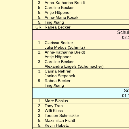
3.
Anna-Katharina Breidt
5.
Caroline Becker
5.
Antje Höppner
5.
Anna-Maria Kosak
5.
Ting Xiang
GR
Rabea Becker
Schül
02.
1.
Clarissa Becker
Julia Mebus (Schmitz)
2.
Anna-Katharina Breidt
Antje Höppner
3.
Caroline Becker
Alexandra Engels (Schumacher)
3.
Carina Nehren
Janina Stepanek
9.
Rabea Becker
Ting Xiang
Sc
01.
1.
Marc Bläsius
2.
Tony Tran
3.
Willi Kloss
3.
Torsten Schmickler
5.
Maximilian Fichtl
5.
Kevin Habetz