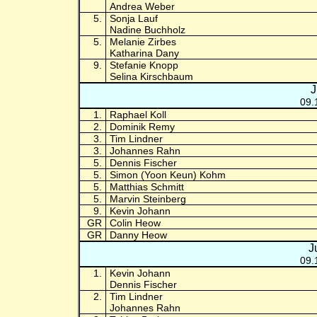
Andrea Weber
5.
Sonja Lauf
Nadine Buchholz
5.
Melanie Zirbes
Katharina Dany
9.
Stefanie Knopp
Selina Kirschbaum
J
09.
1.
Raphael Koll
2.
Dominik Remy
3.
Tim Lindner
3.
Johannes Rahn
5.
Dennis Fischer
5.
Simon (Yoon Keun) Kohm
5.
Matthias Schmitt
5.
Marvin Steinberg
9.
Kevin Johann
GR
Colin Heow
GR
Danny Heow
J
09.
1.
Kevin Johann
Dennis Fischer
2.
Tim Lindner
Johannes Rahn