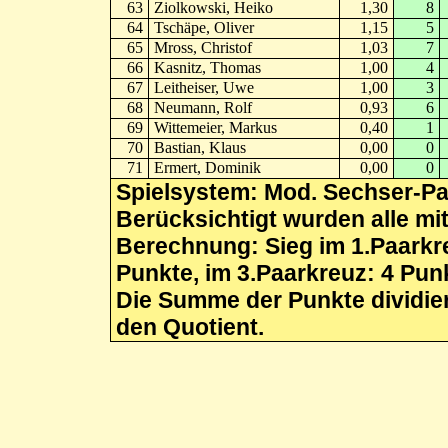
63
Ziolkowski, Heiko
1,30
8
64
Tschäpe, Oliver
1,15
5
65
Mross, Christof
1,03
7
66
Kasnitz, Thomas
1,00
4
67
Leitheiser, Uwe
1,00
3
68
Neumann, Rolf
0,93
6
69
Wittemeier, Markus
0,40
1
70
Bastian, Klaus
0,00
0
71
Ermert, Dominik
0,00
0
Spielsystem: Mod. Sechser-P
Berücksichtigt wurden alle mi
Berechnung: Sieg im 1.Paarkre
Punkte, im 3.Paarkreuz: 4 Pun
Die Summe der Punkte dividiert
den Quotient.