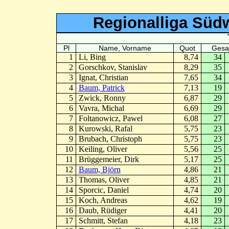
Regionalliga Südw
Pl
Name, Vorname
Quot
Gesa
1
Li, Bing
8,74
34
2
Gorschkov, Stanislav
8,29
35
3
Ignat, Christian
7,65
34
4
Baum, Patrick
7,13
19
5
Zwick, Ronny
6,87
29
6
Vavra, Michal
6,69
29
7
Foltanowicz, Pawel
6,08
27
8
Kurowski, Rafal
5,75
23
9
Brubach, Christoph
5,75
23
10
Keiling, Oliver
5,56
25
11
Brüggemeier, Dirk
5,17
25
12
Baum, Björn
4,86
21
13
Thomas, Oliver
4,85
21
14
Sporcic, Daniel
4,74
20
15
Koch, Andreas
4,62
19
16
Daub, Rüdiger
4,41
20
17
Schmitt, Stefan
4,18
23