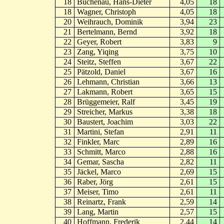
18
Buchenau, Hans-Dieter
4,05
18
18
Wagner, Christoph
4,05
18
20
Weihrauch, Dominik
3,94
23
21
Bertelmann, Bernd
3,92
18
22
Geyer, Robert
3,83
9
23
Zang, Yiqing
3,75
10
24
Steitz, Steffen
3,67
22
25
Pätzold, Daniel
3,67
16
26
Lehmann, Christian
3,66
13
27
Lakmann, Robert
3,65
15
28
Brüggemeier, Ralf
3,45
19
29
Streicher, Markus
3,38
18
30
Baustert, Joachim
3,03
22
31
Martini, Stefan
2,91
11
32
Finkler, Marc
2,89
16
33
Schmitt, Marco
2,88
16
34
Gemar, Sascha
2,82
11
35
Jäckel, Marco
2,69
15
36
Raber, Jörg
2,61
15
37
Meiser, Timo
2,61
11
38
Reinartz, Frank
2,59
14
39
Lang, Martin
2,57
15
40
Hoffmann, Frederik
2,44
14