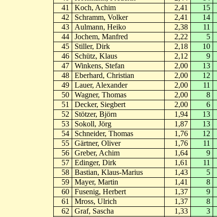
41
Koch, Achim
2,41
15
42
Schramm, Volker
2,41
14
43
Aulmann, Heiko
2,38
11
44
Jochem, Manfred
2,22
5
45
Stiller, Dirk
2,18
10
46
Schütz, Klaus
2,12
9
47
Winkens, Stefan
2,00
13
48
Eberhard, Christian
2,00
12
49
Lauer, Alexander
2,00
11
50
Wagner, Thomas
2,00
8
51
Decker, Siegbert
2,00
6
52
Stötzer, Björn
1,94
13
53
Sokoll, Jörg
1,87
13
54
Schneider, Thomas
1,76
12
55
Gärtner, Oliver
1,76
11
56
Greber, Achim
1,64
9
57
Edinger, Dirk
1,61
11
58
Bastian, Klaus-Marius
1,43
5
59
Mayer, Martin
1,41
8
60
Fusenig, Herbert
1,37
9
61
Mross, Ulrich
1,37
8
62
Graf, Sascha
1,33
3