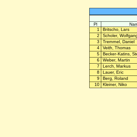
Pl
Nam
1
Britscho, Lars
2
Scholer, Wolfgan
3
Tremmel, Daniel
4
Veith, Thomas
5
Becker-Katins, St
6
Weber, Martin
7
Lerch, Markus
8
Lauer, Eric
9
Berg, Roland
10
Kleiner, Niko