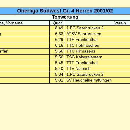
Oberliga Südwest Gr. 4 Herren 2001/02
Topwertung
e, Vorname
Quot
Verein
8,49
1.FC Saarbrücken 2
g
6,63
ATSV Saarbrücken
6,26
TTF Frankenthal
6,16
TTC Höhfröschen
effen
5,66
TTC Pirmasens
5,56
TSG Kaiserslautern
5,45
TTF Frankenthal
5,40
TTV Nalbach
5,34
1.FC Saarbrücken 2
5,31
SV Heuchelheim/Klingen