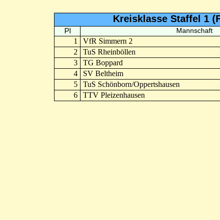
Kreisklasse Staffel 1 
Pl
Mannschaft
1
VfR Simmern 2
2
TuS Rheinböllen
3
TG Boppard
4
SV Beltheim
5
TuS Schönborn/Oppertshausen
6
TTV Pleizenhausen