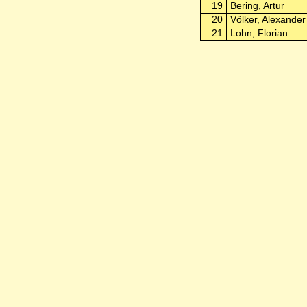
19
Bering, Artur
20
Völker, Alexander
21
Lohn, Florian