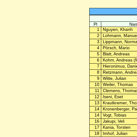
Pl
Nam
1
Nguyen, Khanh
2
Lohmann, Manue
3
Lippmann, Norm
4
Pörsch, Mario
5
Blatt, Andreas
6
Kohm, Andreas (
7
Hieronimus, Dani
8
Retzmann, Andre
9
Witte, Julian
10
Weiler, Thomas
11
Clemens, Thoma
12
Iseni, Eset
13
Krautkremer, Th
14
Kronenberger, Pa
14
Vogt, Tobias
16
Jakupi, Veli
17
Kania, Torsten
18
Imhof, Julian