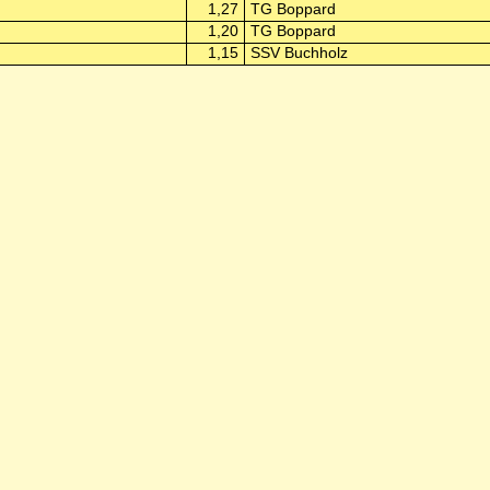
1,27
TG Boppard
1,20
TG Boppard
1,15
SSV Buchholz