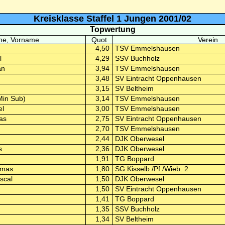
Kreisklasse Staffel 1 Jungen 2001/02
Topwertung
e, Vorname
Quot
Verein
4,50
TSV Emmelshausen
l
4,29
SSV Buchholz
an
3,94
TSV Emmelshausen
3,48
SV Eintracht Oppenhausen
3,15
SV Beltheim
Min Sub)
3,14
TSV Emmelshausen
el
3,00
TSV Emmelshausen
as
2,75
SV Eintracht Oppenhausen
2,70
TSV Emmelshausen
2,44
DJK Oberwesel
s
2,36
DJK Oberwesel
1,91
TG Boppard
omas
1,80
SG Kisselb./Pf./Wieb. 2
scal
1,50
DJK Oberwesel
1,50
SV Eintracht Oppenhausen
1,41
TG Boppard
1,35
SSV Buchholz
1,34
SV Beltheim