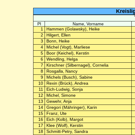
Kreisl
Pl
Name, Vorname
1
Hammen (Golawsky), Heike
2
Hilgert, Ellen
3
Bonn, Heike
4
Michel (Vogt), Marliese
5
Boor (Keichel), Kerstin
6
Wendling, Helga
7
Kirschner (Silbernagel), Cornelia
8
Rosgalla, Nancy
9
Michels (Busch), Sabine
10
Rexin (Brück), Andrea
11
Eich-Ludwig, Sonja
12
Michel, Simone
13
Gewehr, Anja
14
Gregori (Mähringer), Karin
15
Franz, Ute
16
Eich (Kolb), Margot
17
Klee (Wolf), Kerstin
18
Schmitt-Petry, Sandra