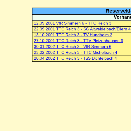
Reservekl
Vorhand
12.09.2001 VfR Simmern 6 - TTC Reich 3
22.09.2001 TTC Reich 3 - SG Altweidelbach/Ellern 4
13.10.2001 TTC Reich 3 - TV Hundheim 2
27.10.2001 TTC Reich 3 - TTV Pleizenhausen 6
30.01.2002 TTC Reich 3 - VfR Simmern 6
23.02.2002 TTC Reich 3 - TTC Michelbach 4
20.04.2002 TTC Reich 3 - TuS Dichtelbach 4