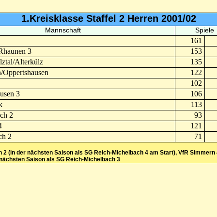
1.Kreisklasse Staffel 2 Herren 2001/02
Mannschaft
Spiele
161
Rhaunen 3
153
tal/Alterkülz
135
/Oppertshausen
122
102
usen 3
106
k
113
ch 2
93
4
121
ch 2
71
 2 (in der nächsten Saison als SG Reich-Michelbach 4 am Start), VfR Simmern 
r nächsten Saison als SG Reich-Michelbach 3