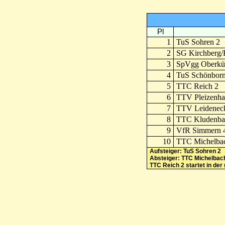
Pl
1
TuS Sohren 2
2
SG Kirchberg/
3
SpVgg Oberkülz
4
TuS Schönborn
5
TTC Reich 2
6
TTV Pleizenha
7
TTV Leidenec
8
TTC Kludenba
9
VfR Simmern 
10
TTC Michelba
Aufsteiger: TuS Sohren 2
Absteiger: TTC Michelbach
TTC Reich 2 startet in de