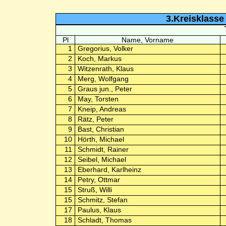
3.Kreisklasse 
Pl
Name, Vorname
1
Gregorius, Volker
2
Koch, Markus
3
Witzenrath, Klaus
4
Merg, Wolfgang
5
Graus jun., Peter
6
May, Torsten
7
Kneip, Andreas
8
Rätz, Peter
9
Bast, Christian
10
Hörth, Michael
11
Schmidt, Rainer
12
Seibel, Michael
13
Eberhard, Karlheinz
14
Petry, Ottmar
15
Struß, Willi
15
Schmitz, Stefan
17
Paulus, Klaus
18
Schladt, Thomas