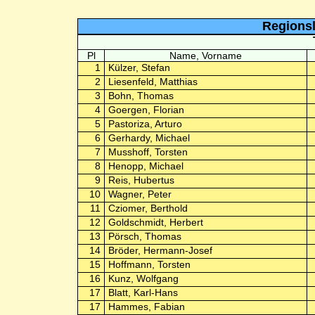
Regionsl
Pl
Name, Vorname
1
Külzer, Stefan
2
Liesenfeld, Matthias
3
Bohn, Thomas
4
Goergen, Florian
5
Pastoriza, Arturo
6
Gerhardy, Michael
7
Musshoff, Torsten
8
Henopp, Michael
9
Reis, Hubertus
10
Wagner, Peter
11
Cziomer, Berthold
12
Goldschmidt, Herbert
13
Pörsch, Thomas
14
Bröder, Hermann-Josef
15
Hoffmann, Torsten
16
Kunz, Wolfgang
17
Blatt, Karl-Hans
17
Hammes, Fabian