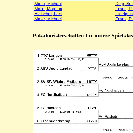
Maze, Michael
Ding, So
Molin, Magnus
Franz, Pe
Hielscher, Lars
Lundquis
Maze, Michael
Franz, Pe
Pokalmeisterschaften für untere Spielkla