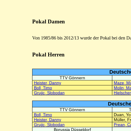
Pokal Damen
Von 1985/86 bis 2012/13 wurde der Pokal bei den Da
Pokal Herren
Deutsche
TTV Gönnern
Heister, Danny
Maze, Mi
Boll, Timo
Molin, M
Grujic, Slobodan
Hielscher
Deutscher
TTV Gönnern
Boll, Timo
Duan, Yo
Heister, Danny
Müller, F
Grujic, Slobodan
Prean, Ca
Borussia Düsseldorf