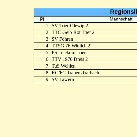
Regionsl
Pl
Mannschaft
1
SV Trier-Olewig 2
2
TTC Gelb-Rot Trier 2
3
SV Föhren
4
TTSG 76 Wittlich 2
5
PS Telekom Trier
6
TTV 1970 Dreis 2
7
TuS Wehlen
8
RC/FC Traben-Trarbach
9
SV Tawern