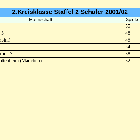
2.Kreisklasse Staffel 2 Schüler 2001/02
Mannschaft
Spiele
55
 3
48
bini)
45
34
rben 3
38
ottenheim (Mädchen)
32