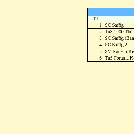
Pl
1
SC Saffig
2
TuS 1900 Thür
3
SC Saffig (Bam
4
SC Saffig 2
5
SV Ruitsch-Ke
6
TuS Fortuna K