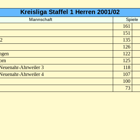
Kreisliga Staffel 1 Herren 2001/02
Mannschaft
Spiele
161
151
 2
135
126
ngen
122
orn
125
euenahr-Ahrweiler 3
118
euenahr-Ahrweiler 4
107
100
73