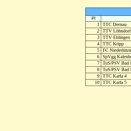
Pl
1
TTC Dernau
2
TTV Löhndorf
3
TTV Ehlingen
4
TTC Kripp
5
FC Niederlützi
6
SpVgg Kalenb
7
TuS/PSV Bad N
8
TuS/PSV Bad N
9
TTC Karla 4
10
TTC Karla 5