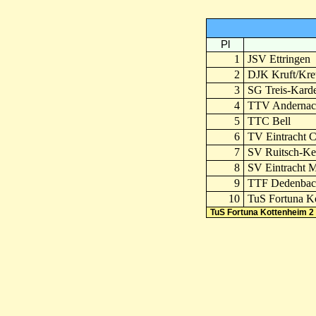
Pl
1
JSV Ettringen
2
DJK Kruft/Kre
3
SG Treis-Kar
4
TTV Andernac
5
TTC Bell
6
TV Eintracht 
7
SV Ruitsch-Ke
8
SV Eintracht 
9
TTF Dedenbac
10
TuS Fortuna K
TuS Fortuna Kottenheim 2