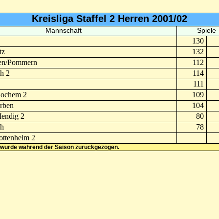
Kreisliga Staffel 2 Herren 2001/02
Mannschaft
Spiele
130
tz
132
den/Pommern
112
h 2
114
111
Cochem 2
109
rben
104
Mendig 2
80
h
78
ottenheim 2
 wurde während der Saison zurückgezogen.