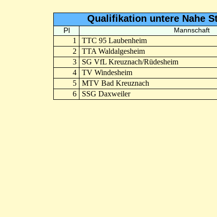
Qualifikation untere Nahe S
Pl
Mannschaft
1
TTC 95 Laubenheim
2
TTA Waldalgesheim
3
SG VfL Kreuznach/Rüdesheim
4
TV Windesheim
5
MTV Bad Kreuznach
6
SSG Daxweiler