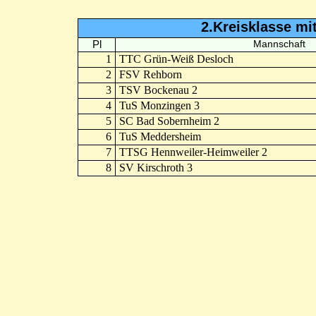
2.Kreisklasse mi
Pl
Mannschaft
1
TTC Grün-Weiß Desloch
2
FSV Rehborn
3
TSV Bockenau 2
4
TuS Monzingen 3
5
SC Bad Sobernheim 2
6
TuS Meddersheim
7
TTSG Hennweiler-Heimweiler 2
8
SV Kirschroth 3