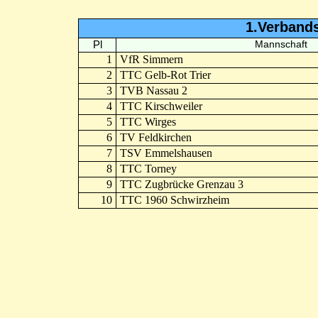
1.Verbands
Pl
Mannschaft
1
VfR Simmern
2
TTC Gelb-Rot Trier
3
TVB Nassau 2
4
TTC Kirschweiler
5
TTC Wirges
6
TV Feldkirchen
7
TSV Emmelshausen
8
TTC Torney
9
TTC Zugbrücke Grenzau 3
10
TTC 1960 Schwirzheim