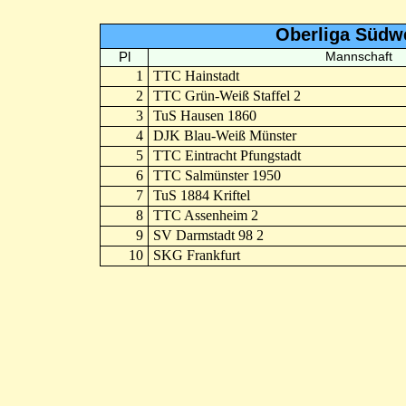
Oberliga Südw
Pl
Mannschaft
1
TTC Hainstadt
2
TTC Grün-Weiß Staffel 2
3
TuS Hausen 1860
4
DJK Blau-Weiß Münster
5
TTC Eintracht Pfungstadt
6
TTC Salmünster 1950
7
TuS 1884 Kriftel
8
TTC Assenheim 2
9
SV Darmstadt 98 2
10
SKG Frankfurt