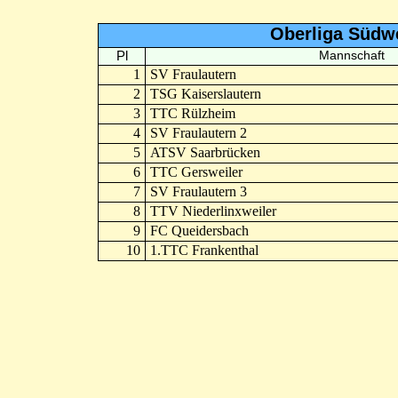
Oberliga Südw
Pl
Mannschaft
1
SV Fraulautern
2
TSG Kaiserslautern
3
TTC Rülzheim
4
SV Fraulautern 2
5
ATSV Saarbrücken
6
TTC Gersweiler
7
SV Fraulautern 3
8
TTV Niederlinxweiler
9
FC Queidersbach
10
1.TTC Frankenthal