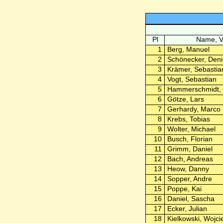
Pl
Name, 
1
Berg, Manuel
2
Schönecker, Deni
3
Krämer, Sebastia
4
Vogt, Sebastian
5
Hammerschmidt, 
6
Götze, Lars
7
Gerhardy, Marco
8
Krebs, Tobias
9
Wolter, Michael
10
Busch, Florian
11
Grimm, Daniel
12
Bach, Andreas
13
Heow, Danny
14
Sopper, Andre
15
Poppe, Kai
16
Daniel, Sascha
17
Ecker, Julian
18
Kielkowski, Wojci