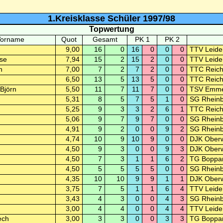
1.Kreisklasse Schüler 1997/98
Topwertung
Vorname
Quot
Gesamt
PK 1
PK 2
9,00
16
0
16
0
0
0
TTV Leide
se
7,94
15
2
15
2
0
0
TTV Leide
n
7,00
7
2
7
2
0
0
TTC Reic
6,50
13
5
13
5
0
0
TTC Reic
Björn
5,50
11
7
11
7
0
0
TSV Emme
5,31
8
5
7
5
1
0
SG Rheinbö
5,25
9
3
3
2
6
1
TTC Reic
5,06
9
7
9
7
0
0
SG Rheinbö
4,91
9
2
0
0
9
2
SG Rheinbö
4,74
10
9
10
9
0
0
DJK Ober
4,50
9
3
0
0
9
3
DJK Ober
4,50
7
3
1
1
6
2
TG Boppa
4,50
5
5
5
5
0
0
SG Rheinbö
4,35
10
10
9
9
1
1
DJK Ober
3,75
7
5
1
1
6
4
TTV Leide
3,43
4
3
0
0
4
3
SG Rheinbö
3,00
4
4
0
0
4
4
TTV Leide
ech
3,00
3
3
0
0
3
3
TG Boppa