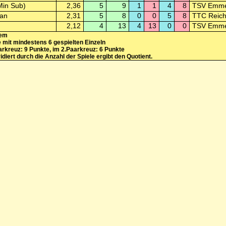
Min Sub)
2,36
5
9
1
1
4
8
TSV Emme
ian
2,31
5
8
0
0
5
8
TTC Reic
2,12
4
13
4
13
0
0
TSV Emme
tem
e mit mindestens 6 gespielten Einzeln
rkreuz: 9 Punkte, im 2.Paarkreuz: 6 Punkte
iert durch die Anzahl der Spiele ergibt den Quotient.