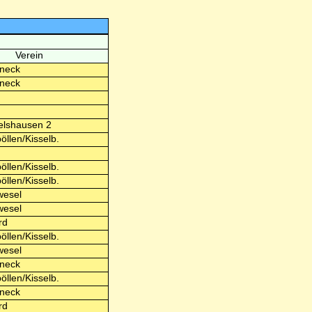
Verein
neck
neck
h
h
lshausen 2
llen/Kisselb.
h
llen/Kisselb.
llen/Kisselb.
wesel
wesel
rd
llen/Kisselb.
wesel
neck
llen/Kisselb.
neck
rd