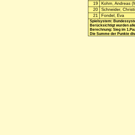
19
Kohm, Andreas (
20
Schneider, Christ
21
Fondel, Eva
Spielsystem: Bundessys
Berücksichtigt wurden all
Berechnung: Sieg im 1.Paa
Die Summe der Punkte divid