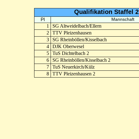
Qualifikation Staffel 
Pl
Mannschaft
1
SG Altweidelbach/Ellern
2
TTV Pleizenhausen
3
SG Rheinböllen/Kisselbach
4
DJK Oberwesel
5
TuS Dichtelbach 2
6
SG Rheinböllen/Kisselbach 2
7
TuS Neuerkirch/Külz
8
TTV Pleizenhausen 2