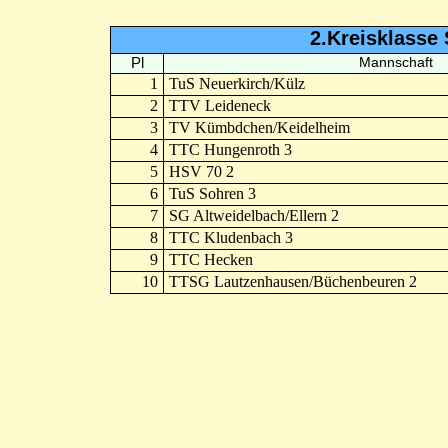
2.Kreisklasse 
Pl
Mannschaft
1
TuS Neuerkirch/Külz
2
TTV Leideneck
3
TV Kümbdchen/Keidelheim
4
TTC Hungenroth 3
5
HSV 70 2
6
TuS Sohren 3
7
SG Altweidelbach/Ellern 2
8
TTC Kludenbach 3
9
TTC Hecken
10
TTSG Lautzenhausen/Büchenbeuren 2