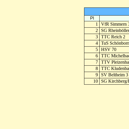
Pl
1
VfR Simmern 
2
SG Rheinböllen
3
TTC Reich 2
4
TuS Schönborn
5
HSV 70
6
TTC Michelba
7
TTV Pleizenha
8
TTC Kludenba
9
SV Beltheim 3
10
SG Kirchberg/