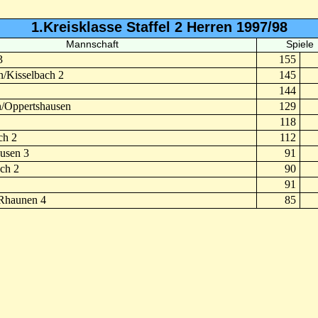
1.Kreisklasse Staffel 2 Herren 1997/98
Mannschaft
Spiele
3
155
/Kisselbach 2
145
144
/Oppertshausen
129
118
ch 2
112
usen 3
91
ch 2
90
91
Rhaunen 4
85