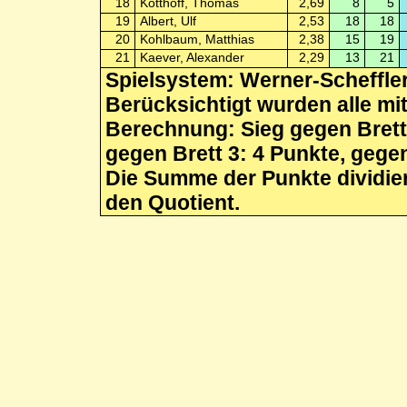
18
Kotthoff, Thomas
2,69
8
5
19
Albert, Ulf
2,53
18
18
20
Kohlbaum, Matthias
2,38
15
19
21
Kaever, Alexander
2,29
13
21
Spielsystem: Werner-Scheffle
Berücksichtigt wurden alle mi
Berechnung: Sieg gegen Brett 
gegen Brett 3: 4 Punkte, gegen
Die Summe der Punkte dividiert
den Quotient.