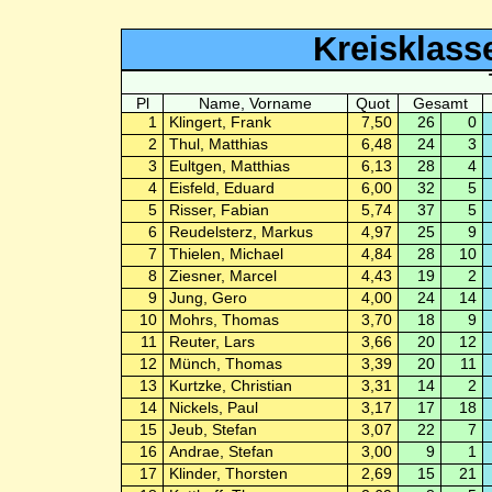
Kreisklass
Pl
Name, Vorname
Quot
Gesamt
1
Klingert, Frank
7,50
26
0
2
Thul, Matthias
6,48
24
3
3
Eultgen, Matthias
6,13
28
4
4
Eisfeld, Eduard
6,00
32
5
5
Risser, Fabian
5,74
37
5
6
Reudelsterz, Markus
4,97
25
9
7
Thielen, Michael
4,84
28
10
8
Ziesner, Marcel
4,43
19
2
9
Jung, Gero
4,00
24
14
10
Mohrs, Thomas
3,70
18
9
11
Reuter, Lars
3,66
20
12
12
Münch, Thomas
3,39
20
11
13
Kurtzke, Christian
3,31
14
2
14
Nickels, Paul
3,17
17
18
15
Jeub, Stefan
3,07
22
7
16
Andrae, Stefan
3,00
9
1
17
Klinder, Thorsten
2,69
15
21