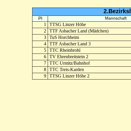
2.Bezirks
Pl
Mannschaft
1
TTSG Linzer Höhe
2
TTF Asbacher Land (Mädchen)
3
TuS Horchheim
4
TTF Asbacher Land 3
5
TTC Rheinbrohl
6
TV Ehrenbreitstein 2
7
TTC Urmitz/Bahnhof
8
TTC Treis-Karden
9
TTSG Linzer Höhe 2